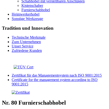
Schabhobel mit verstellbaren Anschlägen
Kistenschaber
Furnierschabhobel
Heimwerkerhobel
Sonstige Werkzeuge
Tradition und Innovation
Technische Merkmale
Zum Unternehmen
Unser Service
Zufriedene Kunden
Zertifikat für das Managementsystem nach ISO 9001:2015
Certificate for the management system according to ISO
9001:2015
Nr. 80 Furnierschabhobel