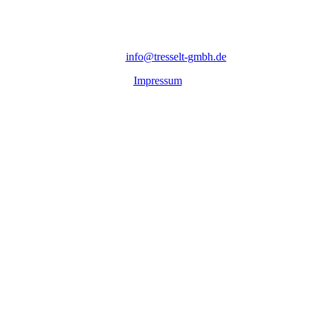
T
resselt GmbH Maschinenfabrik und Metallverarbeitung
Marienstraße 27 - D-98701 Großbreitenbach
Telefon: 03 67 81 / 240 99 0 - Telefax: 03 67 81
/ 240 99
99 -
e-mail
:
info@tresselt-gmbh.de
Impressum