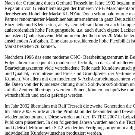
Nach der Gründung durch Gerhard Tresselt im Jahre 1992 begann ma
Reparatur von Gleitschleifanlagen der früheren VEB Maschinenfabr
der eisernen Hobel der Marke KUNZ®. Doch schon bald wurde man a
Partner renommierter Maschinenbauunternehmen in ganz Deutschland.
Einzelteile und Kleinserien, als Systemlieferant können auch komple
außerordentlich hohe Fertigungstiefe, u.a. auch durch eigene Lackier
höchstem Qualitätsniveau. Mit nunmehr deutlich über 20 Mitarbeitern
anstehenden Aufgaben. Eine daraus resultierende hohe Flexibilität 
Markt bestehen zu können.
Nachdem 1996 das erste moderne CNC- Bearbeitungszentrum in Betrie
Folgejahren konsequent in modernste Technik, so dass auf mittler
Bearbeitungszentren viele verschiedene Teile nach Kundenwunsch ge
und Qualität, Termintreue und Preis sind Grundpfeiler der Vertrauen
Kunden. Vor allem mit den modernen 5- Achsbearbeitungszentren
die Daten von der Kundenzeichnung durch Solidworks/Solidcam und
auf die Zentren übertragen werden können, können hochpräzise un
wirtschaftlich und exakt gefertigt werden.
Im Jahr 2002 übernahm mit Ralf Tresselt die zweite Generation die 
Im Jahre 2003 wurde auch die Produktion der bekannten und bewähr
wieder aufgenommen. Diese wurden auf der INTEC 2007 in Leipzig 
Publikum präsentiert. In den folgenden Jahren wurden auch die Tis
und Gleitschleiftrommeln ST-2 wieder ins Fertigungsprogramm auf
individuellen Kundenwünschen produziert werden.